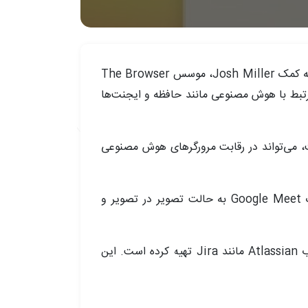
مرورگر وب دیای AI در حال دریافت الهاماتی از پیشینی خود، Arc، برای بازنگری در تجربه مرور وب است. این مرورگر به کمک Josh Miller، موسس The Browser
ری و قابلیت‌هایی که مرتبط با هوش مصنوعی مانند حافظه و ایجنت‌ها
کنون به قیمت 610 میلیون دلار توسط Atlassian خریداری شده است، می‌تواند در رقابت مرورگرهای هوش مصنوعی
دیای هم اکنون به افزودن برخی از ویژگی‌های محبوب Arc پرداخته است، مانند تبدیل اتوماتیک Google Meet به حالت تصویر در تصویر و
با تمرکز بر کاهش پیچیدگی‌ها و تمرکز بیشتر بر تجربه کاربری، دیای همچنین ارتباطات عمیق‌تری با برنامه‌های محبوب Atlassian مانند Jira تهیه کرده است. این