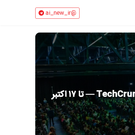
@ai_new_ir
فروش نهایی: صرفه‌جویی تا ۶۲۴ دلار در بلیت TechCrunch Disrupt 2025 — تا ۱۷ اکتبر