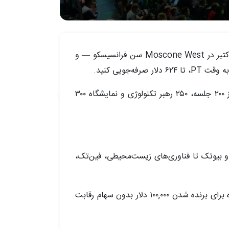
رویداد TechCrunch Disrupt 2025 دقیقاً دو هفته دیگر آغاز می‌شود — در تاریخ ۲۷ تا ۲۹ اکتبر در Moscone West سن فرانسیسکو — و
به بیش از ۱۰,۰۰۰ بنیان‌گذار، سرمایه‌گذار و کارگزار بپیوندید تا طی سه روز از الهام بخشیدن، اتصال و معامله در بیش از ۲۰۰ جلسه، ۲۵۰ رهبر تکنولوژی و نمایشگاه ۳۰۰
نوعی و بیوتک تا فناوری‌های زیست‌محیطی، فین‌تک،
Startup Battlefield 200 دوباره باز می‌گردد و بهترین استارتاپ‌های آغازین جهان را معرفی می‌کند که به صورت زنده برای برنده شدن ۱۰۰,۰۰۰ دلار بدون سهام رقابت