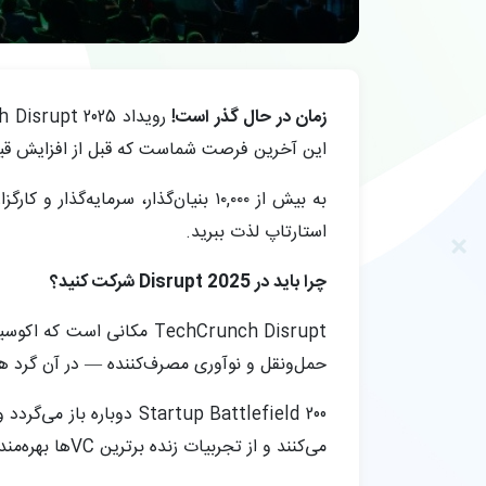
زمان در حال گذر است!
این آخرین فرصت شماست که قبل از افزایش قیمت‌ها به نرخ‌های Late Bird تا جمعه، ۱۷ اکتبر، در ساعت ۱۱:۵۹ ش
استارتاپ لذت ببرید.
چرا باید در Disrupt 2025 شرکت کنید؟
TechCrunch Disrupt مکا
حمل‌ونقل و نوآوری مصرف‌کننده — در آن گرد هم
می‌کنند و از تجربیات زنده برترین VCها بهره‌مند می‌شوند.