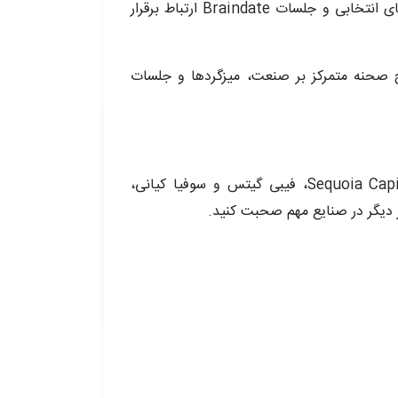
شبکه‌سازی بی‌نظیر به شما امکان می‌دهد با سرمایه‌گذاران، مشتریان و همکاران در صنعت تکنولوژی از طریق رویدادهای انتخابی و جلسات Braindate ارتباط برقرار
ج صحنه متمرکز بر صنعت، میزگردها و جلسات
به‌طور مستقیم از رهبران برجسته از جمله کریس بارمن، مدیرعامل Slate Auto، روئلف بوتا، شریک مدیر در Sequoia Capital، فیبی گیتس و سوفیا کیانی،