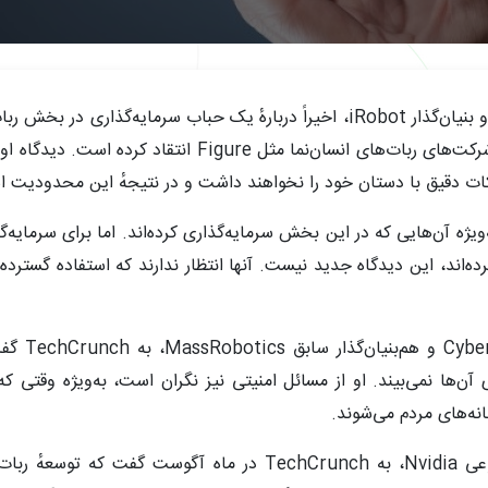
، دانشمند مشهور در حوزه رباتیک و بنیان‌گذار iRobot، اخیراً دربارهٔ یک حباب
جدید، بروکس به حجم بالای سرمایه‌گذاری در شرکت‌های ربات‌ه
ات دقیق با دستان خود را نخواهند داشت و در نتیجهٔ این محدودیت اسا
ویژه آن‌هایی که در این بخش سرمایه‌گذاری کرده‌اند. اما برای سرمای
 اخیر با TechCrunch صحبت کرده‌اند، این دیدگاه جدید نیست. آنها انتظار ندارند که استف
، مدیر شری
ای آن‌ها نمی‌بیند. او از مسائل امنیتی نیز نگران است، به‌ویژه وقتی 
انه‌های مردم می‌شوند.
، نایب‌رئیس تحقیقات هوش مصنوعی Nvidia، به TechCrunch در 