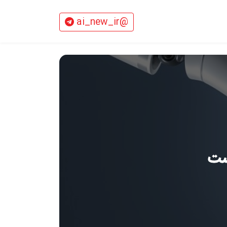
@ai_new_ir
یست