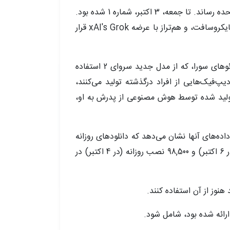
در روز اول خود، سورا به سرعت 56,000 نصب اپلیکیشن iOS را تجربه کرد و آن را به اپ شماره 3 در اپ استور ایالات متحده رساند. تا جمعه، 3 اکتبر، شماره 1 شده بود.
این رشد به تنهایی سورا را در سطح دیگر عرضه‌های بزرگ اپلیکیشن‌های هوش مصنوعی مثل کلود آنترپیک و کوپیلوت مایکروسافت، و هم‌تراز با عرضه xAI's Grok قرار
یک نگاه سریع به شبکه‌های اجتماعی نشان می‌دهد که بسیاری از شواهد موافق با داده‌های Appfigures است. ویدئوهای سورا، که از مدل جدید سروای 2 استفاده
یپ‌فیک‌هایی از افراد درگذشته تولید می‌کنند،
یر تولید شده توسط هوش مصنوعی از پدرش به او،
2025 با پذیرش پایداری مواجه بوده است. داده‌های آنها نشان می‌دهد که دانلودهای روزانه
iOS به حداکثر 107,800 دانلود در اول اکتبر 2025 رسید. از آن زمان تاکنون بین پایین‌ترین میزان 84,400 نصب روزانه (در 6 اکتبر) و 98,500 نصب روزانه (در 4 اکتبر) در
هنوز از آن استفاده کنند.