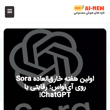
اولین هفته خارق‌العاده Sora
روی آی‌او‌اس: رقابتی با
ChatGPT!