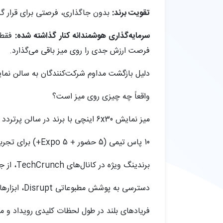
تقویت برند:
بدون جاگذاری، فرصتی برای قرار گرفتن در معرض کانال‌های echCrunch
سرمایه‌گذاری هوشمندانه کنار گذاشته شده:
فرصت ارزش جدی را روی میز باقی می‌گذارد.
دلیل بازگشت مداوم شرکت‌کنندگان به سالن نمایش Disrupt چ
واقعاً چه چیزی روی میز است؟
میز نمایش 6x30 اینچی با برند در سالن پرتردد Expo برای هر سه روز
10 پاس تیمی (5 حضور + 5 Expo+) برای تجربه Disrupt و شبکه‌سازی بی‌وقفه
برندینگ ویژه در کانال‌های TechCrunch، از جمله صفحه رویداد، اپلیکیشن، محل برگزاری، اعلان‌های حامی و بیشتر
دسترسی به پوشش مطبوعاتی Disrupt، ابزارهای تولید لید و داده‌های انحصاری بنیان‌گذار
فریادهای بلند در طول لحظات کلیدی رویداد و مر