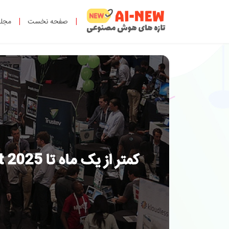
|
صفحه نخست
|
مجل
کمتر از یک ماه تا TechCrunch Disrupt 2025 - نگذارید رقیبان میز نمایش شما را بگیرند